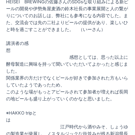
HEISEI BREWINGの佐藤さんのSDGsな取り組みによる新ビ
ールの開発や伊勢角屋麦酒の鈴木社長の事業展開と人の繋が
りについてのお話しは、弊社にも参考になる内容でした。ま
た、交流会では先の二社よりビールの提供があり、楽しいひ
と時を過ごすことができました。 （いーさん）
講演者の感
想
感想としては、思った以上に
酵母製造に興味を持って聞いていただいてよかったと感じま
した。
関係業界の方だけでなくビールが好きで参加された方もいら
していたようであったため、
このような場がもっとアピールされて参加者が増えれば長岡
の地ビールも盛り上がっていくのかなと思いました。
※HAKKO tripと
は
江戸時代から酒やみそ、しょうゆ
の製造業が発展し、ノスタルジックな街並みが残る新潟県長