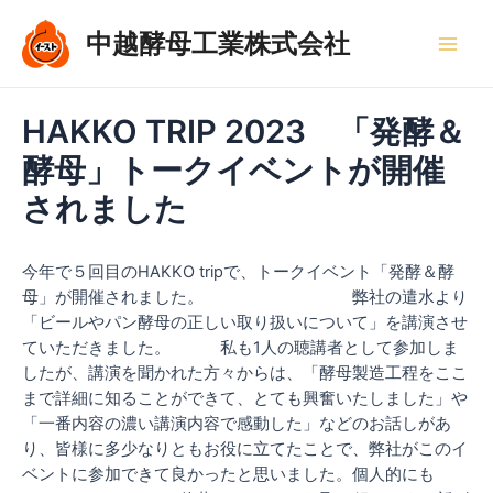
内
Main
容
中越酵母工業株式会社
Men
を
ス
キ
HAKKO TRIP 2023 「発酵＆
ッ
酵母」トークイベントが開催
プ
されました
今年で５回目のHAKKO tripで、トークイベント「発酵＆酵
母」が開催されました。 弊社の遣水より
「ビールやパン酵母の正しい取り扱いについて」を講演させ
ていただきました。 私も1人の聴講者として参加しま
したが、講演を聞かれた方々からは、「酵母製造工程をここ
まで詳細に知ることができて、とても興奮いたしました」や
「一番内容の濃い講演内容で感動した」などのお話しがあ
り、皆様に多少なりともお役に立てたことで、弊社がこのイ
ベントに参加できて良かったと思いました。個人的にも